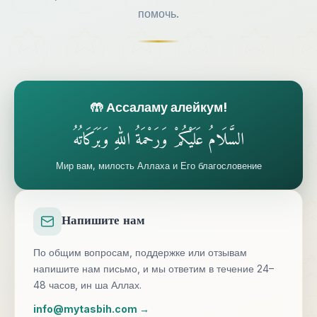
помочь.
🤲 Ассаламу алейкум!
السَّلَامُ عَلَيْكُمْ وَرَحْمَةُ اللهِ وَبَرَكَاتُهُ
Мир вам, милость Аллаха и Его благословение
Напишите нам
По общим вопросам, поддержке или отзывам
напишите нам письмо, и мы ответим в течение 24–
48 часов, ин ша Аллах.
info@mytasbih.com →