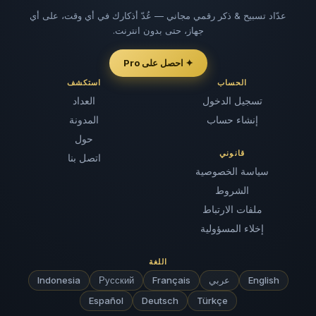
عدّاد تسبيح & ذكر رقمي مجاني — عُدّ أذكارك في أي وقت، على أي
جهاز، حتى بدون انترنت.
✦ احصل على Pro
الحساب
استكشف
تسجيل الدخول
العداد
إنشاء حساب
المدونة
حول
قانوني
اتصل بنا
سياسة الخصوصية
الشروط
ملفات الارتباط
إخلاء المسؤولية
اللغة
English
عربي
Français
Русский
Indonesia
Español
Deutsch
Türkçe