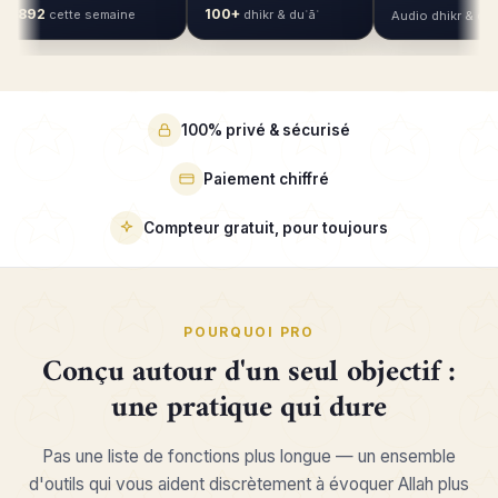
2
100+
cette semaine
dhikr & duʿāʾ
Audio dhikr & duʿāʾ
100% privé & sécurisé
Paiement chiffré
Compteur gratuit, pour toujours
POURQUOI PRO
Conçu autour d'un seul objectif :
une pratique qui dure
Pas une liste de fonctions plus longue — un ensemble
d'outils qui vous aident discrètement à évoquer Allah plus