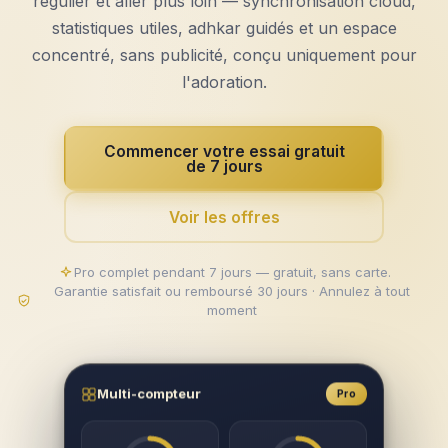
régulier et aller plus loin — synchronisation cloud,
statistiques utiles, adhkar guidés et un espace
concentré, sans publicité, conçu uniquement pour
l'adoration.
Commencer votre essai gratuit
de 7 jours
Voir les offres
Pro complet pendant 7 jours — gratuit, sans carte.
Garantie satisfait ou remboursé 30 jours · Annulez à tout
moment
Multi-compteur
Pro