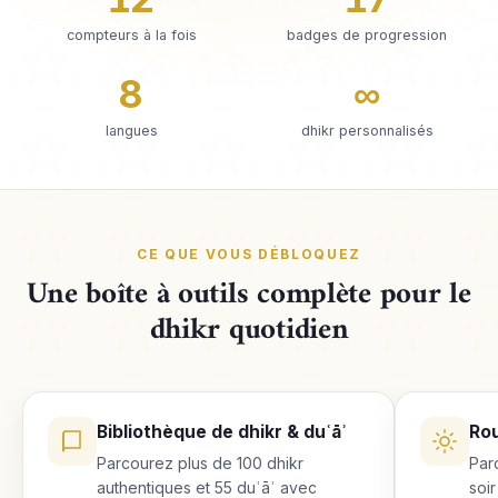
compteurs à la fois
badges de progression
8
∞
langues
dhikr personnalisés
CE QUE VOUS DÉBLOQUEZ
Une boîte à outils complète pour le
dhikr quotidien
Bibliothèque de dhikr & duʿāʾ
Rou
Parcourez plus de 100 dhikr
Par
authentiques et 55 duʿāʾ avec
soi