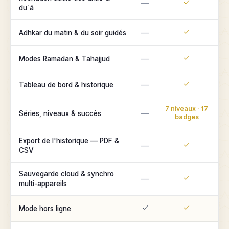
—
duʿāʾ
—
Adhkar du matin & du soir guidés
—
Modes Ramadan & Tahajjud
—
Tableau de bord & historique
7 niveaux · 17
—
Séries, niveaux & succès
badges
Export de l'historique — PDF &
—
CSV
Sauvegarde cloud & synchro
—
multi-appareils
Mode hors ligne