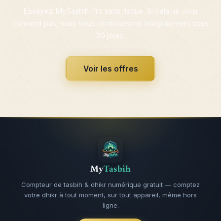
Essayez MyTasbih Pro sans risque. Si cela ne vous
convient pas, nous vous remboursons intégralement sous
30 jours.
Voir les offres
My
Tasbih
Compteur de tasbih & dhikr numérique gratuit — comptez
votre dhikr à tout moment, sur tout appareil, même hors
ligne.